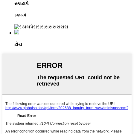
સ્કાયપે
સ્કાયપે
ટોચ