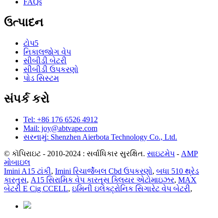
FAQs
ઉત્પાદન
ટોપ5
નિકાલજોગ વેપ
સીબીડી બેટરી
સીબીડી ઉપકરણો
પોડ સિસ્ટમ
સંપર્ક કરો
Tel: +86 176 6526 4912
Mail: joy@abtvape.com
સરનામું: Shenzhen Aierbota Technology Co., Ltd.
© કૉપિરાઇટ - 2010-2024 : સર્વાધિકાર સુરક્ષિત.
સાઇટમેપ
-
AMP
મોબાઇલ
Imini A15 ટાંકી
,
Imini રિચાર્જેબલ Cbd ઉપકરણો
,
બધા 510 થ્રેડ
કારતુસ
,
A15 સિરામિક વેપ કારતૂસ ક્લિયર એટોમાઇઝર
,
MAX
બેટરી E Cig CCELL
,
ઇમિની ઇલેક્ટ્રોનિક સિગારેટ વેપ બેટરી
,