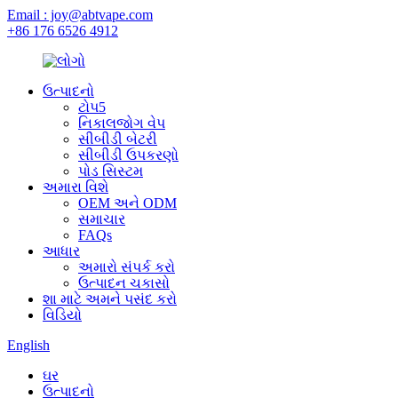
Email : joy@abtvape.com
+86 176 6526 4912
ઉત્પાદનો
ટોપ5
નિકાલજોગ વેપ
સીબીડી બેટરી
સીબીડી ઉપકરણો
પોડ સિસ્ટમ
અમારા વિશે
OEM અને ODM
સમાચાર
FAQs
આધાર
અમારો સંપર્ક કરો
ઉત્પાદન ચકાસો
શા માટે અમને પસંદ કરો
વિડિયો
English
ઘર
ઉત્પાદનો