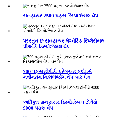
સનફાયર 2500 પફ્સ ડિસ્પોઝેબલ વેપ
પ્રસ્તુત છે સનફાયર મેગ્નેટિક રિપ્લેસેબલ
પીઓડી ડિસ્પોઝેબલ વેપ
700 પફ્સ ટીપીડી ફ્રેગ્રન્ટ ફ્લેવર્સ
નવીનતમ નિકાલજોગ વેપ બાર પેન
અધિકૃત સનફાયર ડિસ્પોઝેબલ ટોર્નેડો
9000 પફ્સ વેપ