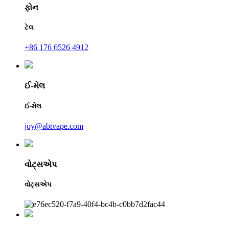
ફોન
ટેલ
+86 176 6526 4912
ઈ-મેલ
ઈ-મેલ
joy@abtvape.com
વોટ્સએપ
વોટ્સએપ