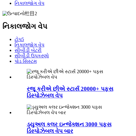
નિકાલજોગ વેપ
નિકાલજોગ વેપ
ટોપ5
નિકાલજોગ વેપ
સીબીડી બેટરી
સીબીડી ઉપકરણો
પોડ સિસ્ટમ
રજૂ કરીએ છીએ સ્ટાર્સ 20000+ પફ્સ
ડિસ્પોઝેબલ વેપ
ડ્યુઅલ કલર ઇન્જેક્શન 3000 પફ્સ
ડિસ્પોઝેબલ વેપ બાર