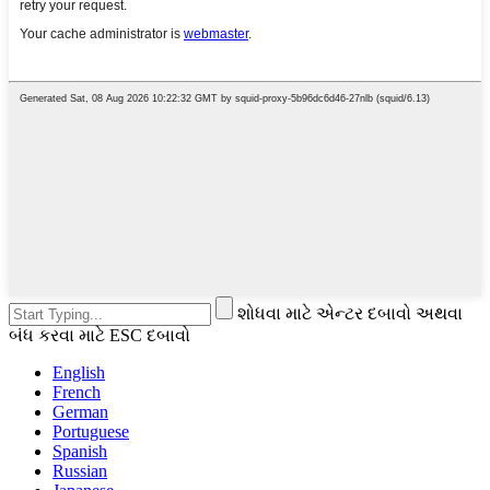
શોધવા માટે એન્ટર દબાવો અથવા
બંધ કરવા માટે ESC દબાવો
English
French
German
Portuguese
Spanish
Russian