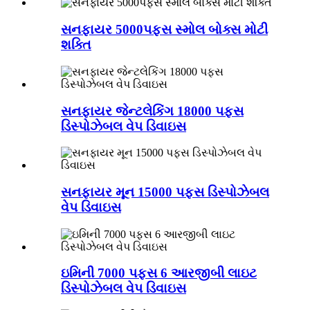
સનફાયર 5000પફ્સ સ્મોલ બોક્સ મોટી
શક્તિ
સનફાયર જેન્ટલેકિંગ 18000 પફ્સ
ડિસ્પોઝેબલ વેપ ડિવાઇસ
સનફાયર મૂન 15000 પફ્સ ડિસ્પોઝેબલ
વેપ ડિવાઇસ
ઇમિની 7000 પફ્સ 6 આરજીબી લાઇટ
ડિસ્પોઝેબલ વેપ ડિવાઇસ