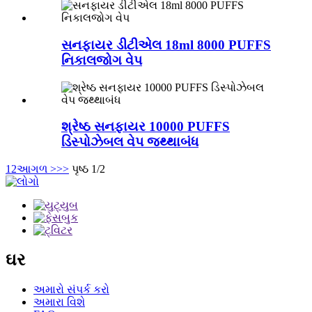
સનફાયર ડીટીએલ 18ml 8000 PUFFS
નિકાલજોગ વેપ
શ્રેષ્ઠ સનફાયર 10000 PUFFS
ડિસ્પોઝેબલ વેપ જથ્થાબંધ
1
2
આગળ >
>>
પૃષ્ઠ 1/2
ઘર
અમારો સંપર્ક કરો
અમારા વિશે