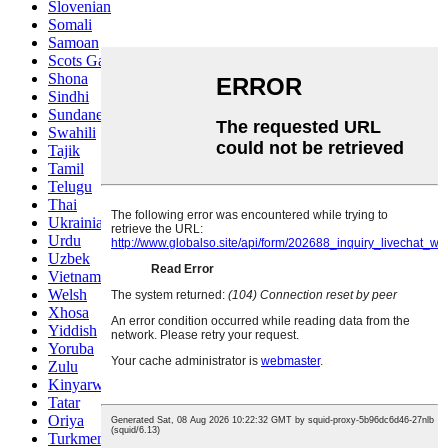
Slovenian
Somali
Samoan
Scots Gaelic
Shona
Sindhi
Sundanese
Swahili
Tajik
Tamil
Telugu
Thai
Ukrainian
Urdu
Uzbek
Vietnamese
Welsh
Xhosa
Yiddish
Yoruba
Zulu
Kinyarwanda
Tatar
Oriya
Turkmen